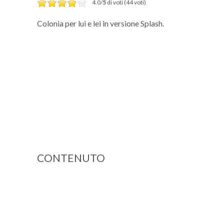
4.0/
5
di voti (44 voti)
Colonia per lui e lei in versione Splash.
CONTENUTO