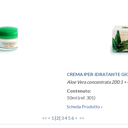
CREMA IPER-IDRATANTE G
Aloe Vera concentrata 200:1 +
Contenuto:
50ml (ref. 301)
Scheda Prodotto
<<
<
1
[
2
]
3
4
5
6
>
>>