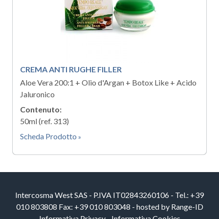
CREMA ANTI RUGHE FILLER
Aloe Vera 200:1 + Olio d'Argan + Botox Like + Acido
Jaluronico
Contenuto:
50ml (ref. 313)
Scheda Prodotto
Intercosma West SAS - P.IVA IT02843260106 - Tel.: +39
010 803808 Fax: +39 010 803048 - hosted by
Range-ID
Informativa Privacy
-
Informativa Cookies