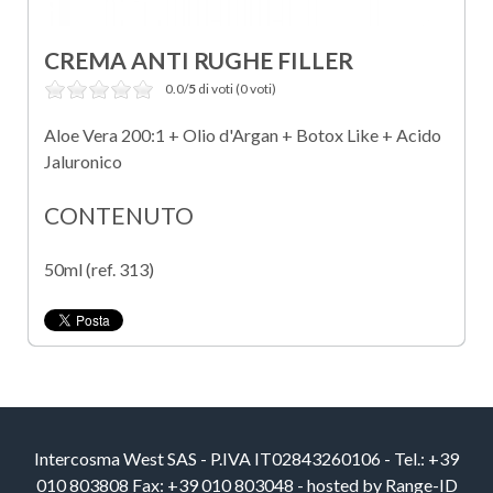
CREMA ANTI RUGHE FILLER
0.0/
5
di voti (0 voti)
Aloe Vera 200:1 + Olio d'Argan + Botox Like + Acido
Jaluronico
CONTENUTO
50ml (ref. 313)
Intercosma West SAS - P.IVA IT02843260106 - Tel.: +39
010 803808 Fax: +39 010 803048 - hosted by
Range-ID