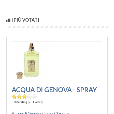
I PIÙ VOTATI
ACQUA DI GENOVA - SPRAY
3.3/
5
rating (201 votes)
Acqua di Genova
-
Linea Classica