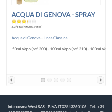
ACQUA DI GENOVA - SPRAY
3.3/
5
rating (201 votes)
Acqua di Genova
-
Linea Classica
50ml Vapo (ref. 200) - 100ml Vapo (ref. 210) - 180ml Vapo (
Intercosma West SAS - P.IVA IT02843260106 - Tel.: +39