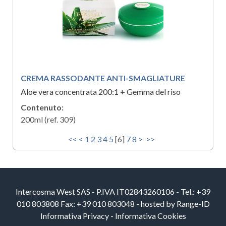
CREMA RASSODANTE ANTI-SMAGLIATURE
Aloe vera concentrata 200:1 + Gemma del riso
Contenuto:
200ml (ref. 309)
<<
<
1
2
3
4
5
[
6
]
7
8
>
>>
Intercosma West SAS - P.IVA IT02843260106 - Tel.: +39
010 803808 Fax: +39 010 803048 - hosted by
Range-ID
Informativa Privacy
-
Informativa Cookies